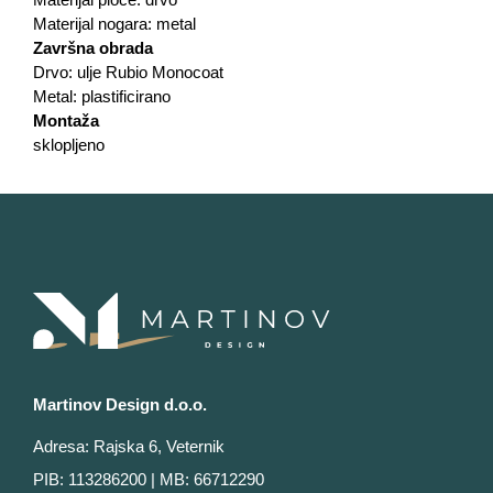
Materijal nogara: metal
Završna obrada
Drvo: ulje Rubio Monocoat
Metal: plastificirano
Montaža
sklopljeno
Martinov Design d.o.o.
Adresa: Rajska 6, Veternik
PIB: 113286200 | MB: 66712290