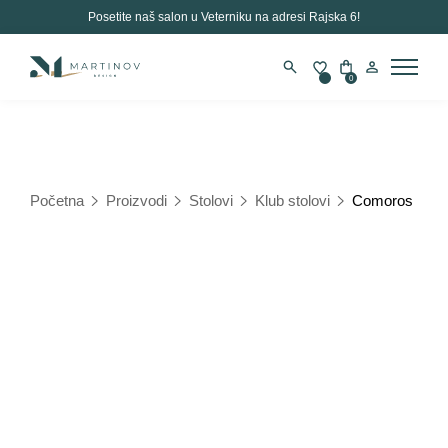
Posetite naš salon u Veterniku na adresi Rajska 6!
0
PRETRAGA
Početna
Proizvodi
Stolovi
Klub stolovi
Comoros