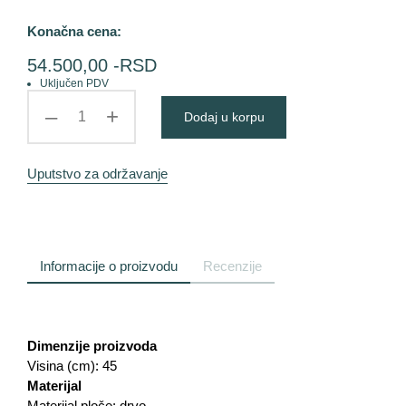
Konačna cena:
54.500,00
-RSD
Uključen PDV
–
+
Dodaj u korpu
Uputstvo za održavanje
Informacije o proizvodu
Recenzije
Dimenzije proizvoda
Visina (cm): 45
Materijal
Materijal ploče: drvo