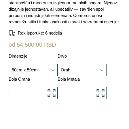
stabilnošću i modernim izgledom metalnih nogara. Njegov
dizajn je jednostavan, ali upečatljiv — savršen spoj
prirodnih i industrijskih elemenata. Comoros unosi
ravnotežu stila i funkcionalnosti u svaki savremeni enterijer.
Rok isporuke: 6 nedelja
od 54.500,00 RSD
Dimenzije
Drvo
90cm x 50cm
Orah
Boja Oraha
Boja Metala
90cm x 50cm
Hrast
100cm x 50cm
Orah
100cm x 60cm
110cm x 60cm
120cm x 60cm