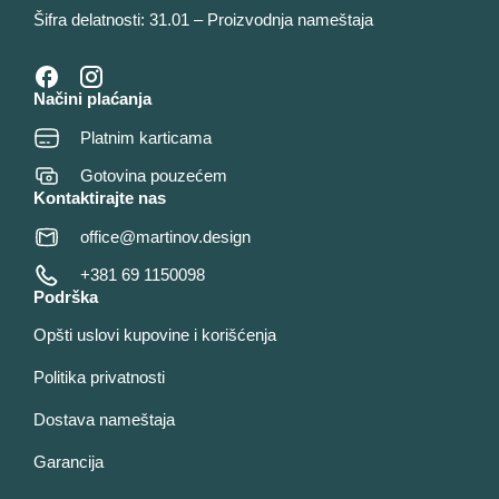
Šifra delatnosti: 31.01 – Proizvodnja nameštaja
Načini plaćanja
Platnim karticama
Gotovina pouzećem
Kontaktirajte nas
office@martinov.design
+381 69 1150098
Podrška
Opšti uslovi kupovine i korišćenja
Politika privatnosti
Dostava nameštaja
Garancija